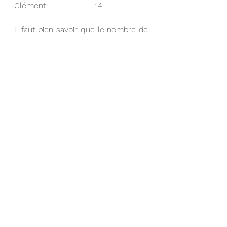
Clément:			14
Il faut bien savoir que le nombre de 
points n'est pas révélateur du 
niveau des lutteurs. Ce nombre de 
points fait état des résultats 
occasionnés lors de la compétition 
mais la principale information qui en 
ressort est: "Comment améliorer 
ma lutte et comment battre mon 
adversaire la prochaine fois." En tout 
cas bravo à eux pour avoir participé 
et que ça continue !