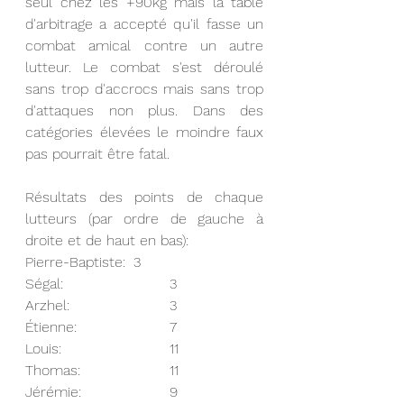
seul chez les +90kg mais la table 
d'arbitrage a accepté qu'il fasse un 
combat amical contre un autre 
lutteur. Le combat s'est déroulé 
sans trop d'accrocs mais sans trop 
d'attaques non plus. Dans des 
catégories élevées le moindre faux 
pas pourrait être fatal.
Résultats des points de chaque 
lutteurs (par ordre de gauche à 
droite et de haut en bas): 
Pierre-Baptiste: 	3
Ségal: 			3
Arzhel: 			3
Étienne: 			7
Louis: 			11
Thomas:			11
Jérémie: 			9